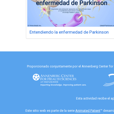
Entendiendo la enfermedad de Parkinson
Proporcionado conjuntamente por el Annenberg Center for He
Esta actividad recibe el 
Este sitio web es parte de la serie
Animated Patient
™ desarro