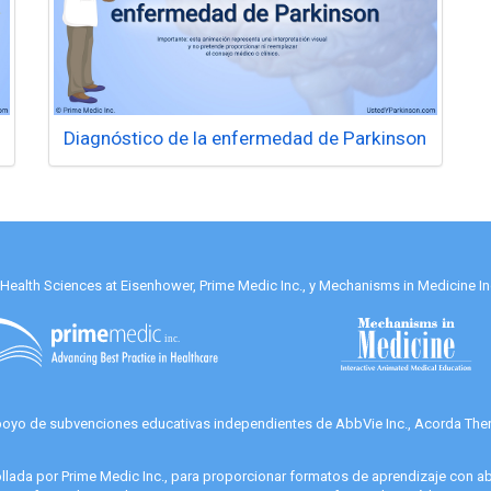
Diagnóstico de la enfermedad de Parkinson
alth Sciences at Eisenhower, Prime Medic Inc., y Mechanisms in Medicine Inc
apoyo de subvenciones educativas independientes de AbbVie Inc., Acorda Thera
llada por Prime Medic Inc., para proporcionar formatos de aprendizaje con ab