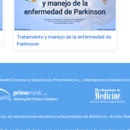
Tratamiento y manejo de la enfermedad de
Parkinson
alth Sciences at Eisenhower, Prime Medic Inc., y Mechanisms in Medicine Inc
apoyo de subvenciones educativas independientes de AbbVie Inc., Acorda Thera