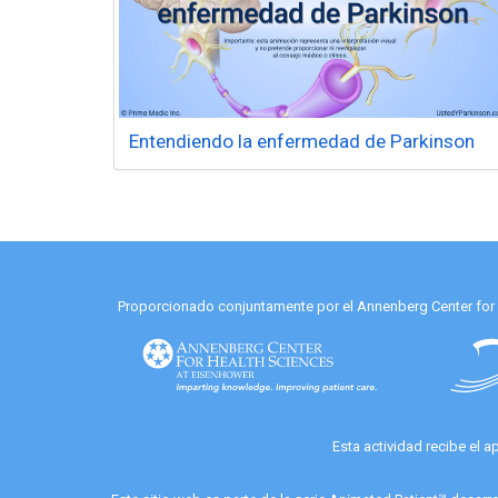
Entendiendo la enfermedad de Parkinson
Proporcionado conjuntamente por el Annenberg Center for He
Esta actividad recibe el 