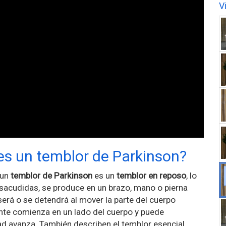
V
es un temblor de Parkinson?
 un
temblor de Parkinson
es un
temblor en reposo
, lo
s sacudidas, se produce en un brazo, mano o pierna
será o se detendrá al mover la parte del cuerpo
nte comienza en un lado del cuerpo y puede
d avanza. También describen el temblor esencial