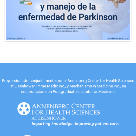
Proporcionado conjuntamente por el Annenberg Center for Health Sciences
at Eisenhower, Prime Medic Inc., y Mechanisms in Medicine Inc., en
colaboración con Postgraduate Institute for Medicine.