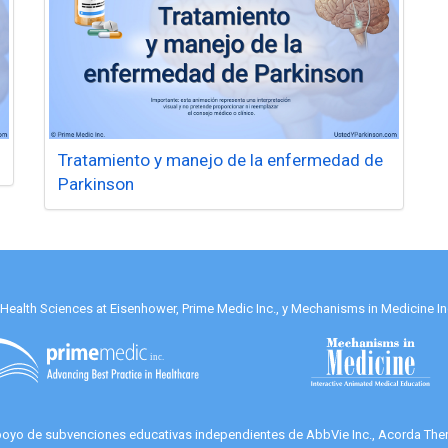
Tratamiento y manejo de la enfermedad de
Parkinson
alth Sciences at Eisenhower, Prime Medic Inc., y Mechanisms in Medicine Inc
apoyo de subvenciones educativas independientes de AbbVie Inc., Acorda Thera