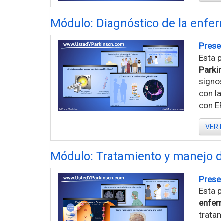
Módulo: Diagnóstico de la enf
Prese
Esta 
Parki
signos
con la
con EP
VER 
Módulo: Tratamiento y manejo 
Prese
Esta p
enfer
trata