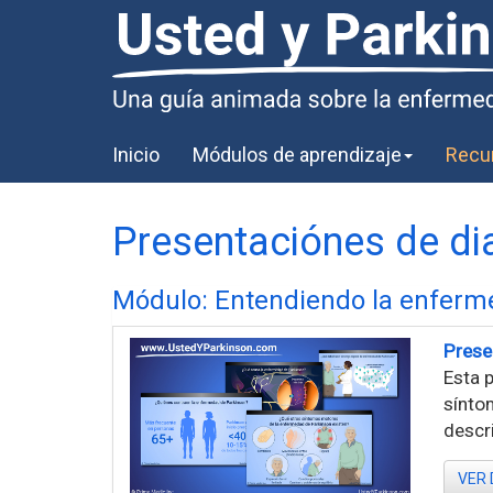
Inicio
Módulos de aprendizaje
Recu
Presentaciónes de di
Módulo: Entendiendo la enferm
Prese
Esta p
sínto
descri
VER 